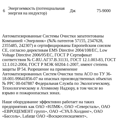
Энергоемкость (потенциальная
6
Дж
75-9000
энергия на индуктор)
Автоматизированные Системы Очистки запатентованы
Компанией «Энерлинк» (№№ патентов 57155, 2347628,
2355485, 242307) и сертифицированы Европейским союзом
СЕ, согласно директивам EMS Directive 2004/108/EC, Low
Voltage Directive 2006/95/EC, ГОСТ Р Сертификат
соответствия № С-RU.АГ37.В.31131, ГОСТ 12.1.003-83, ГОСТ
12.1.012-2004, ГОСТ Р МЭК 60204-1-2007, имеют степень
защиты IP 54. Разрешение на применение
Автоматизированных Систем Очистки типа АСО по ТУ 36-
18-001-99641856-07 на опасных производственных объектах
№ РРС 00-047887 Федеральная Служба по Экологическому,
Технологическому и Атомному Надзору, в том числе во
взрыво и пожароопасных зонах.
Наше оборудование эффективно работает на таких
предприятиях как ОАО «НЛМК», ОАО «Северсталь», ОАО
«ЕВРОЦЕМЕНТ групп», ОАО «СУАЛ-Холдинг», ОАО
«Бассоль», Lafarge ОАО «Воскресенскцемент»,